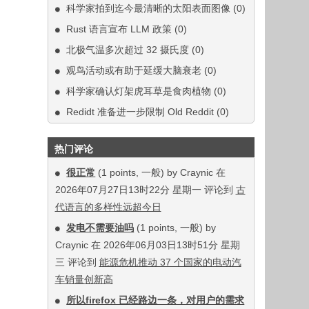
科学家拍到迄今最清晰的太阳表面图像
(0)
Rust 语言宣布 LLM 政策
(0)
北极气温多次超过 32 摄氏度
(0)
观鸟活动或有助于延缓大脑衰老
(0)
科学家确认灯架虎耳草是食肉植物
(0)
Redidt 准备进一步限制 Old Reddit
(0)
热门评论
很正常
(1 points, 一般) by Craynic 在
2026年07月27日13时22分 星期一 评论到
古
代语言的多样性远超今日
发电不需要油吗
(1 points, 一般) by
Craynic 在 2026年06月03日13时51分 星期
三 评论到
能源危机推动 37 个国家的电动汽
车销量创新高
所以firefox 已经路边一条，对用户的需求