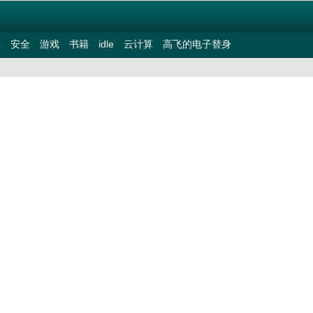
件
安全
游戏
书籍
idle
云计算
高飞的电子替身