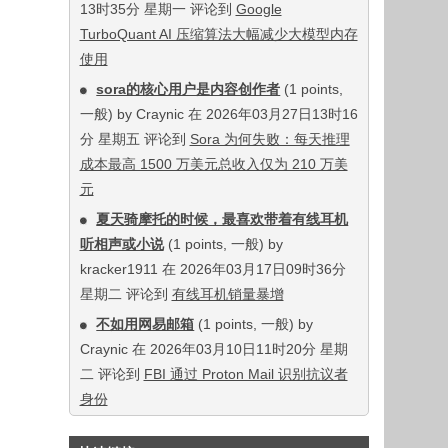
13时35分 星期一 评论到
Google
TurboQuant AI 压缩算法大幅减少大模型内存
使用
sora的核心用户是内容创作者
(1 points,
一般) by Craynic 在 2026年03月27日13时16
分 星期五 评论到
Sora 为何失败：每天推理
成本最高 1500 万美元总收入仅为 210 万美
元
夏天骑摩托的时候，最喜欢带着有线耳机
听相声或小说
(1 points, 一般) by
kracker1911 在 2026年03月17日09时36分
星期二 评论到
有线耳机销量暴增
不如用网易邮箱
(1 points, 一般) by
Craynic 在 2026年03月10日11时20分 星期
二 评论到
FBI 通过 Proton Mail 识别抗议者
身份