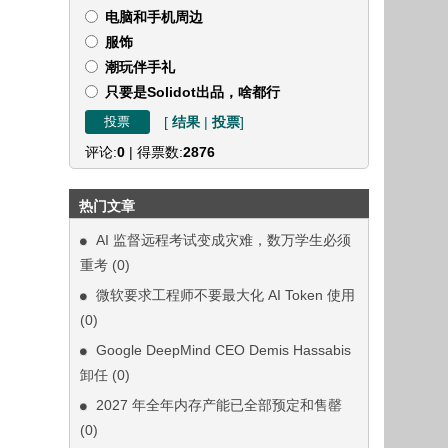
电脑和手机周边
服饰
潮玩伴手礼
只要是Solidot出品，啥都行
[
结果
|
投票
]
评论:
0
| 得票数:
2876
热门文章
AI 监督远程考试变成灾难，数万学生必须
重考
(0)
微软要求工程师不要最大化 AI Token 使用
(0)
Google DeepMind CEO Demis Hassabis
卸任
(0)
2027 年全年内存产能已全部预定和售罄
(0)