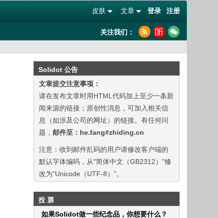
皮肤
文章
登录
注册
关注我们：
Solidot 公告
文章提交注意事项：
请在发布文章时用HTML代码加上至少一条新
闻来源的链接；原创性消息，可加入相关信
息（如涉及公司的网址）的链接。有任何问
题，
邮件至：he.fang#zhiding.cn
注意：收到邮件乱码的用户请修改客户端的
默认字体编码，从"简体中文（GB2312）"修
改为"Unicode（UTF-8）"。
投 票
如果Solidot做一些纪念品，你想要什么？